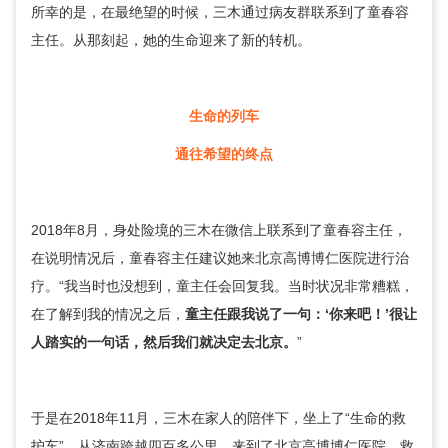
所幸的是，在最绝望的时候，三木通过病友群联系到了
童春容
主任。从那刻起，她的生命迎来了新的转机。
生命的列车
通往希望的终点
2018年8月，身处险境的三木在微信上联系到了
童春容
主任，
在说明情况后，
童春容
主任建议她来北京高博博仁医院进行治
疗。“我当时也没想到，童主任会回复我。当时状况非常糟糕，
在了解到我的情况之后，
童主任跟我说了一句：‘你来吧！’很让
人踏实的一句话，然后我们就决定去北京。
”
于是在2018年11月，三木在家人的陪伴下，坐上了“生命的救
护车”，从济南跨越四百多公里，来到了北京高博博仁医院。救