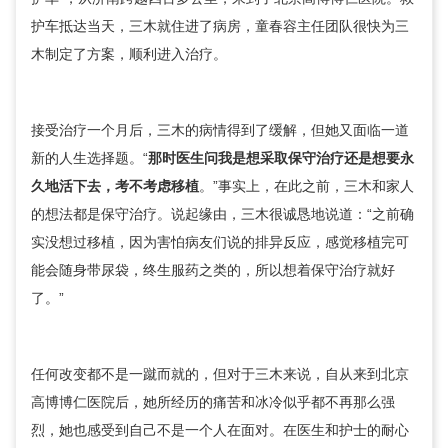
护车抵达当天，三木就住进了病房，
童春容
主任团队很快为三
木制定了方案，顺利进入治疗。
接受治疗一个月后，三木的病情得到了缓解，但她又面临一道
新的人生选择题。“
那时医生问我是想采取保守治疗还是想要永
久地活下去，考不考虑移植
。”事实上，在此之前，三木和家人
的想法都是保守治疗。说起缘由，三木很诚恳地说道：“之前确
实没想过移植，因为害怕病友们说的排异反应，感觉移植完可
能会随身带尿袋，终生服药之类的，所以想着保守治疗就好
了。”
任何改变都不是一蹴而就的，但对于三木来说，自从来到北京
高博博仁医院后，她所经历的痛苦和冰冷似乎都不再那么强
烈，她也感受到自己不是一个人在面对。在医生和护士的耐心