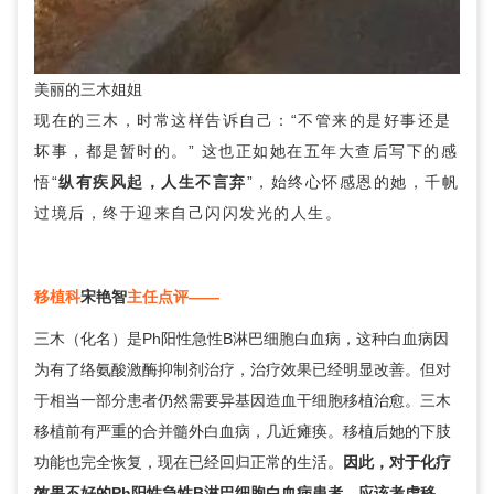
美丽的三木姐姐
现在的三木，时常这样告诉自己：“不管来的是好事还是
坏事，都是暂时的。” 这也正如她在五年大查后写下的感
悟“
纵有疾风起，人生不言弃
”，始终心怀感恩的她，千帆
过境后，终于迎来自己闪闪发光的人生。
移植科
宋艳智
主任点评——
三木（化名）是Ph阳性急性B淋巴细胞白血病，这种白血病因
为有了络氨酸激酶抑制剂治疗，治疗效果已经明显改善。但对
于相当一部分患者仍然需要异基因造血干细胞移植治愈。三木
移植前有严重的合并髓外白血病，几近瘫痪。移植后她的下肢
功能也完全恢复，现在已经回归正常的生活。
因此，对于化疗
效果不好的Ph阳性急性B淋巴细胞白血病患者，应该考虑移