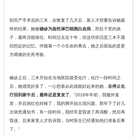
剖宫产手术后的三木，在恢复了几天后，家人才郑重告诉她最
终的结果。她被
确诊为急性淋巴细胞白血病
，而肚子里的孩
子，最终没能保住。时间过去近十年，但这些依旧是三木不愿
回想起的记忆。伴随着一个小生命的离去，她之后面临的是更
为艰难的生死考验。
确诊之后，三木开始在当地医院接受化疗，化疗一段时间之
后，她感觉好多了，一心想着从此就能好起来的她，
在停止化
疗回到家中后，最终还是复发了
。“2018年年初，我髓外复
发，并且病灶也转移了，我的脚开始出现问题。那年下了好几
次病危通知书，有一段时间，我经常是
昏迷
了再清醒，然后再
昏迷
。后来家里人才告诉我，当时医生已经通知他们准备后事
了。”