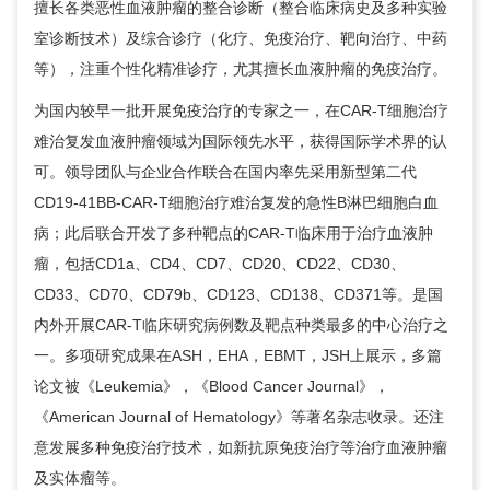
擅长各类恶性血液肿瘤的整合诊断（整合临床病史及多种实验
室诊断技术）及综合诊疗（化疗、免疫治疗、靶向治疗、中药
等），注重个性化精准诊疗，尤其擅长血液肿瘤的免疫治疗。
为国内较早一批开展免疫治疗的专家之一，在CAR-T细胞治疗
难治复发血液肿瘤领域为国际领先水平，获得国际学术界的认
可。领导团队与企业合作联合在国内率先采用新型第二代
CD19-41BB-CAR-T细胞治疗难治复发的急性B淋巴细胞白血
病；此后联合开发了多种靶点的CAR-T临床用于治疗血液肿
瘤，包括CD1a、CD4、CD7、CD20、CD22、CD30、
CD33、CD70、CD79b、CD123、CD138、CD371等。是国
内外开展CAR-T临床研究病例数及靶点种类最多的中心治疗之
一。多项研究成果在ASH，EHA，EBMT，JSH上展示，多篇
论文被《Leukemia》，《Blood Cancer Journal》，
《American Journal of Hematology》等著名杂志收录。还注
意发展多种免疫治疗技术，如新抗原免疫治疗等治疗血液肿瘤
及实体瘤等。