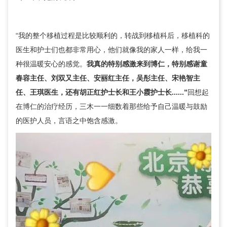
“我的整个移植过程是比较顺利的，转战到移植科后，移植科的
医生和护士们也都非常用心，他们就像我的家人一样，给我一
种很温暖安心的感觉。
我真的特别感激来到博仁，特别感谢
童
春容
主任、
刘双又
主任、
安丽红
主任，
吴彤
主任、
宋艳智
主
任、王琪医生，还有胡正红护士长和王小霞护士长......”
回想起
在博仁的治疗经历，三木一一细数着那些给予自己温暖与鼓励
的医护人员，言语之中饱含感激。