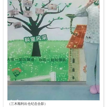
（三木顺利出仓纪念合影）