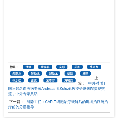
标签：
潘静
童春容
吴彤
吴彤
张永红
郑勤龙
郑勤龙
郑勤龙
胡凯
潘静
上一
张永红
张波
童春容
克晓燕
篇：
中外对话 |
国际知名血液病专家Andreas E.Kulozik教授受邀来院参观交
流，中外专家共话…
下一篇：
潘静主任：CAR-T细胞治疗缓解后的巩固治疗与治
疗前的分层指导