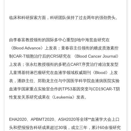
临床和科研探索方面，科研团队保持了过去两年的强劲势头。
由李春富教授领衔的国际多中心重型β地中海贫血研究在
《Blood Advance》上发表；
童春容
主任领衔的糖皮质激素控
制CAR-T细胞治疗后的CRS研究在 《Blood Cancer Journal》
上发表；
张永红
教授领衔的多靶点CART序贯治疗难治复发型
儿童博基特淋巴瘤研究在血液学领域权威期刊《Blood》上发
表，
潘静
主任、
郑勤龙
主任与中国医学科学院血液病医院实验
血液学国家重点实验室合作的TP53基因突变与CD19CAR-T阴
性复发关系研究成果在《Leukemia》发表。
EHA2020、APBMT2020、ASH2020等全球**血液学大会上口
头和壁报报告科研成果超过30项，成立三年，累计60余项研究