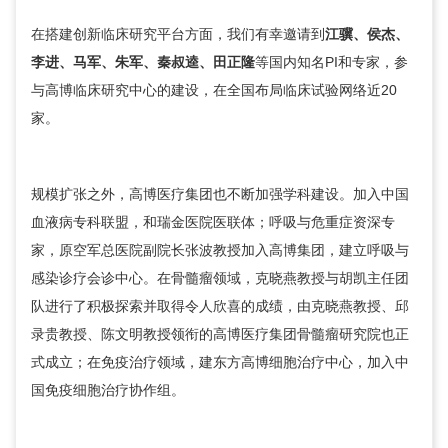
在搭建创新临床研究平台方面，我们有幸邀请到
江骥、侯杰、
李进、马军、朱军、秦叔逵、田正隆
等国内知名PI和专家，参
与高博临床研究中心的建设，在全国布局临床试验网络近20
家。
规模扩张之外，高博医疗集团也不断加强学科建设。加入中国
血液病专科联盟，和瑞金医院医联体；呼吸与危重症资深专
家，原空军总医院副院长
张波
教授加入高博集团，建立呼吸与
感染诊疗会诊中心。在骨髓瘤领域，
克晓燕
教授与
胡凯
主任团
队进行了积极探索并取得令人欣喜的成绩，由
克晓燕
教授、邱
录贵教授、陈文明教授领衔的高博医疗集团骨髓瘤研究院也正
式成立；在免疫治疗领域，建东方高博细胞治疗中心，加入中
国免疫细胞治疗协作组。