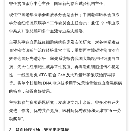
曾任
贫血诊疗中心
主任；国家新药临床试验机构主任。
现任中国老年医学会血液学分会副会长；中国老年医学会血液
学分会红细胞疾病学术工作委员会主任委员；兼任《中华血液
学杂志》副总编和多个血液专业杂志编委。
主要从事造血系统红细胞疾病临床及实验研究，对各种疑难贫
血性疾病诊断与治疗经验非常丰富，重型再生障碍性贫血治疗
效果达国际先进水平，率先系统报告我国大颗粒淋巴细胞白血
病、先天性红细胞生成异常性贫血、再障造血细胞遗传不稳定
性、一线应用兔 ATG 联合 CsA 及大剂量环磷酰胺治疗再障
等。将单个核细胞 DNA 电泳技术用于先天性骨髓造血衰竭疾病
的筛查，获得良好效果。
主持和参与多项课题研究，发表论文九十余篇。曾多次被评为
先进工作者、优秀共产党员、医科院优秀教师和天津市“五一劳
动奖章”。
2、贫血诊疗义诊，守护患友健康