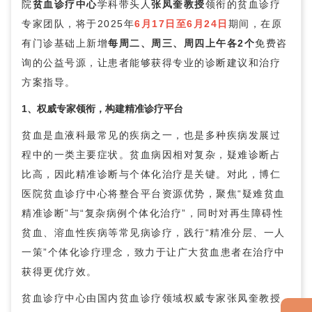
院
贫血诊疗中心
学科带头人
张凤奎
教授
领衔的贫血诊疗
专家团队，将于2025年
6月17日至6月24日
期间，在原
有门诊基础上新增
每周二、周三、周四上午各2个
免费咨
询的公益号源，让患者能够获得专业的诊断建议和治疗
方案指导。
1、权威专家领衔，构建精准诊疗平台
贫血是血液科最常见的疾病之一，也是多种疾病发展过
程中的一类主要症状。贫血病因相对复杂，疑难诊断占
比高，因此精准诊断与个体化治疗是关键。对此，博仁
医院
贫血诊疗中心
将整合平台资源优势，聚焦“疑难贫血
精准诊断”与“复杂病例个体化治疗”，同时对再生障碍性
贫血、溶血性疾病等常见病诊疗，践行“精准分层、一人
一策”个体化诊疗理念，致力于让广大贫血患者在治疗中
获得更优疗效。
贫血诊疗中心
由国内贫血诊疗领域权威专家
张凤奎
教授