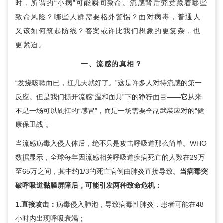
时，所谓的“小病”可能瞬间致命。流感背后究竟藏着哪些
致命风险？哪些人群需要格外警惕？面对病毒，普通人
又该如何筑起防线？答案或许比我们想象的更复杂，也
更紧迫。
一、流感的真相？
“发烧咳嗽而已，扛几天就好了。”这是许多人对待流感的第一
反应。但是我们撕开流感“温和面具”下的狰狞面目——它从来
不是一场可以硬扛的“感冒”，而是一场需要全副武装应对的“健
康保卫战”。
当流感病毒入侵人体后，绝不只是攻击呼吸道那么简单。WHO
数据显示，全球每年因流感相关呼吸道疾病死亡的人数在29万
至65万之间，其中约1/3的死亡病例由肺炎直接导致。
当病毒突
破呼吸道黏膜屏障后，可能引发两种致命危机：
1.直接攻击：
病毒侵入肺泡，导致病毒性肺炎，患者可能在48
小时内出现呼吸衰竭；