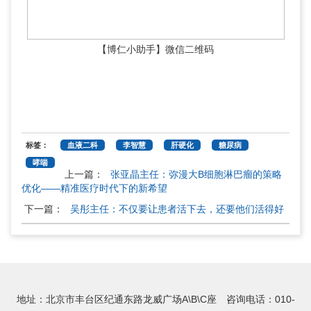
【博仁小助手】微信二维码
标签：
血液二科
李智慧
肝硬化
糖尿病
哮喘
上一篇：
张亚晶主任：弥漫大B细胞淋巴瘤的策略
优化——精准医疗时代下的新希望
下一篇：
吴彤主任：不仅要让患者活下去，还要他们活得好
地址：北京市丰台区纪通东路龙威广场A\B\C座 咨询电话：010-