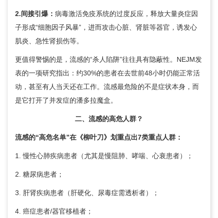
2.间接引爆：
病毒激活免疫系统的过度反应，释放大量炎症因
子形成“细胞因子风暴”，进而攻击心脏、肾脏等器官，诱发心
肌炎、急性肾损伤等。
更值得警惕的是，流感的“杀人陷阱”往往具有隐蔽性。NEJM发
表的一项研究指出：约30%的患者在去世前48小时仍能正常活
动，甚至有人当天还在工作。流感最危险的不是症状本身，而
是它打开了并发症的潘多拉魔盒。
二、流感的高危人群？
流感的“高危名单”在《柳叶刀》划重点出7类重点人群：
1. 慢性心肺疾病患者（尤其是慢阻肺、
哮喘
、心衰患者）；
2.
糖尿病
患者；
3. 肝肾疾病患者（
肝硬化
、尿毒症需透析者）；
4. 癌症患者/器官移植者；