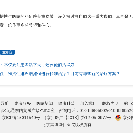
博博仁医院的科研院长童春荣，深入探讨白血病这一重大疾病。真的是无
案，给予更多的希望和信心。
童春容
：不仅要让患者活下去，还要他们活得好
任：难治性淋巴瘤如何进行精准治疗？目前有哪些新的治疗方案？
医导航
|
患者服务
|
医院新闻
|
健康科普
|
加入我们
|
版权声明
|
站点
通东路龙威广场A\B\C座 咨询电话：010-83605002/010-8360520
号
京ICP备15011540号
（京）医广【2018】第12-05-0977号
京公网
北京高博博仁医院版权所有