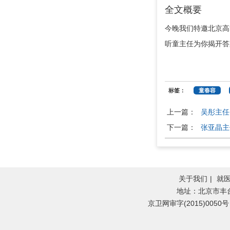
全文概要
今晚我们特邀北京高
听童主任为你揭开答
标签：
童春容
上一篇：
吴彤主任
下一篇：
张亚晶主
关于我们
|
就
地址：北京市丰台区纪
京卫网审字(2015)0050