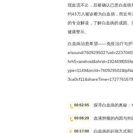
现血流不止，后被确认已患白血病
约43万人被诊断为白血病，而近
的专业解读，了解白血病的成因、
健康警示。
白血病治愈希望——免疫治疗与护
e/sound/760929502?uid=22370
hrh5=android&shrid=192469f055
ype=1149&srcId=760929502&tpN
3ca0cf11&shareTime=1727761679
:探寻白血病的奥秘
00:02:05
:血液肿瘤的内因与
00:08:29
:白血病的起病方式
00:17:00