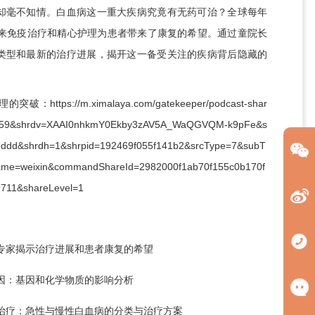
却毫不知情。白血病这一重大疾病究竟有无药可治？全球每年
年来免疫治疗和精心护理为患者带来了康复的希望。通过童院长
类型和最新的治疗进展，揭开这一备受关注的疾病背后隐藏的
理的突破：
https://m.ximalaya.com/gatekeeper/podcast-shar
4559&shrdv=XAAI0nhkmY0Ekby3zAV5A_WaQGVQM-k9pFe&s
feddd&shrdh=1&shrpid=192469f055f141b2&srcType=7&subT
ame=weixin&commandShareId=2982000f1ab70f155c0b170f
711&shareLevel=1
：专家揭示治疗进展和患者康复的希望
外因：基因和化学物质的影响分析
和治疗：急性与慢性白血病的分类与治疗方案