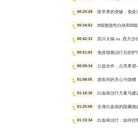
:医学界的突破：免疫
00:25:29
:B细胞急性白病和B
00:34:02
:四川火锅 vs. 西
00:42:33
:免疫细胞治疗后的
00:51:02
:公益合作，点亮希
00:59:34
:朋友间的关心与馈赠
01:08:05
:白血病治疗方案与
01:16:36
:全身白血病的隐藏
01:25:06
:白血病治疗：如何
01:33:34