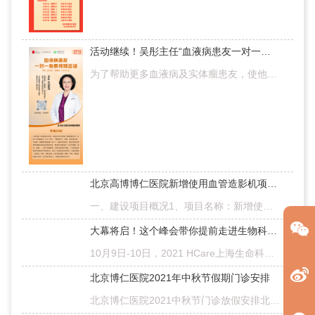
活动继续！吴彤主任“血液病患友一对一免费视频咨询”火热报名中
为了帮助更多血液病及实体瘤患友，使他们能够得到专业、精准、有效的诊疗，自今年四月份起，高博医学（血液病）北京研究中心北京高博博仁医院造血干细胞移植学科带头人吴彤主任持续开展【血液病患友一对一免费视频咨…
北京高博博仁医院新增使用血管造影机项目竣工环境保护验收信息公示
一、建设项目概况1、项目名称：新增使用血管造影机项目2、项目性质：新建3、建设单位：北京高博博仁医院有限公司4、建设地点：北京市丰台区郑王坟南6 号B座3层1#手术室5、建设内容：将位于你单位B座3层的现有1#百级…
大幕将启！这个峰会带你提前走进生物科技的下一个十年，10月9日见！
10月9日-10日，2021 HCare上海生命科学产业峰会/妙佑医疗国际(Mayo Clinic)医疗峰会暨第三届高博医学论坛学术盛宴即将重磅来袭！聚焦生物科技领域的前沿医疗创新与实践，本届峰会将紧紧围绕“血液疾病和肿瘤创新”与…
北京博仁医院2021年中秋节假期门诊安排
北京博仁医院2021中秋节门诊放假安排北京博仁医院医生出诊信息* 疫情期间外出就医，请注意遵循疫情防控规定，做好个人防护，严防新冠病毒感染~