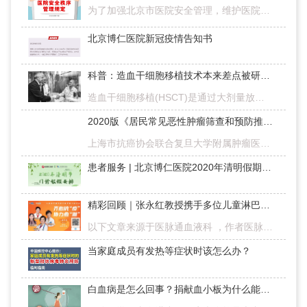
为了加强北京市医院安全管理，维护医院安全秩序，惩治涉医违法犯罪行为，保护医务人员安全和社会公众利益，北京市十五届人 大 常 委 会第二十二次会议表决通过了《北京市医院安全秩序管理规定》，并于2020年7月1日起…
北京博仁医院新冠疫情告知书
科普：造血干细胞移植技术本来差点被研究者放弃，后来……
造血干细胞移植(HSCT)是通过大剂量放化疗预处理，清除受者体内的肿瘤或异常细胞，再将自体或异体造血干细胞移植给受者，使受者重建正常造血及免疫系统。根据造血干细胞来源，造血干细胞移植分为骨髓移植、外周血干细…
2020版《居民常见恶性肿瘤筛查和预防推荐》发布！
上海市抗癌协会联合复旦大学附属肿瘤医院发布了2020版《居民常见恶性肿瘤筛查和预防推荐》。这是自2018年首次发布以来更新发布的第三版《推荐》。相比于2019年版本，2020版《推荐》新增了恶性黑色素瘤、膀胱癌、卵巢…
患者服务 | 北京博仁医院2020年清明假期门诊安排
精彩回顾｜张永红教授携手多位儿童淋巴瘤名医在线为患者答疑解惑
以下文章来源于医脉通血液科 ，作者医脉通恶性淋巴瘤是我国儿童常见的恶性肿瘤，发病率仅次于白血病和中枢神经系统肿瘤。儿童恶性淋巴瘤具有高度侵袭性，进展极快，化疗仍然是主要的治疗手段。疫情当下，很多儿童淋…
当家庭成员有发热等症状时该怎么办？
白血病是怎么回事？捐献血小板为什么能够帮助白血病患者？