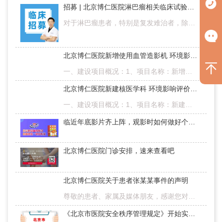
招募 | 北京博仁医院淋巴瘤相关临床试验信息分享
对于淋巴瘤患者，特别是复发难治者，除了常规的治疗方案外，参与临床试验已成为指南明确推荐的治疗选择。如在2021年版《中国淋巴瘤治疗指南》中，对于复发或难治的DLBCL患者，指南就明确推荐，在任何情况下，如果条…
北京博仁医院新增使用血管造影机 环境影响评价信息公示
一、建设项目概况：1、项目名称：新增使用血管造影机项目2、项目性质：新建3、建设单位：北京博仁医院4、地理位置：博仁医院位于北京市丰台区郑王坟南6 号A、B、C座，东侧为京九铁路线，南侧为龙威广场D和E座，西侧…
北京博仁医院新建核医学科 环境影响评价信息公示
一、建设项目概况：1、项目名称：新建核医学科项目2、项目性质：新建3、建设单位：北京博仁医院4、地理位置：博仁医院位于北京市丰台区郑王坟南6 号A、B、C座，东侧为京九铁路线，南侧为龙威广场D和E座，西侧隔纪通…
临近年底影片齐上阵，观影时如何做好个人防护？
北京博仁医院门诊安排，速来查看吧
北京博仁医院关于患者张某某事件的声明
尊敬的患者、家属及媒体朋友，感谢您对北京博仁医院（以下称我院）的长期关注与支持！近日我们关注到有患者家属就其亲属在我院治疗经过与结果存在质疑，并在社群与公开场合提出质询。为做到信息透明，北京博仁医院就…
《北京市医院安全秩序管理规定》开始实施啦！