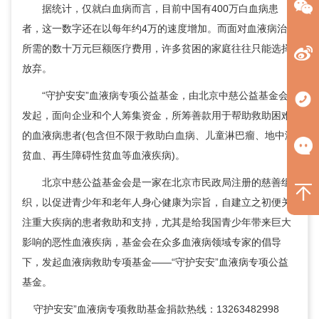
据统计，仅就白血病而言，目前中国有400万白血病患
者，这一数字还在以每年约4万的速度增加。而面对血液病治疗
所需的数十万元巨额医疗费用，许多贫困的家庭往往只能选择
放弃。
“守护安安”血液病专项公益基金，由北京中慈公益基金会
发起，面向企业和个人筹集资金，所筹善款用于帮助救助困难
的血液病患者(包含但不限于救助白血病、儿童淋巴瘤、地中海
贫血、再生障碍性贫血等血液疾病)。
北京中慈公益基金会是一家在北京市民政局注册的慈善组
织，以促进青少年和老年人身心健康为宗旨，自建立之初便关
注重大疾病的患者救助和支持，尤其是给我国青少年带来巨大
影响的恶性血液疾病，基金会在众多血液病领域专家的倡导
下，发起血液病救助专项基金——“守护安安”血液病专项公益
基金。
守护安安”血液病专项救助基金捐款热线：13263482998