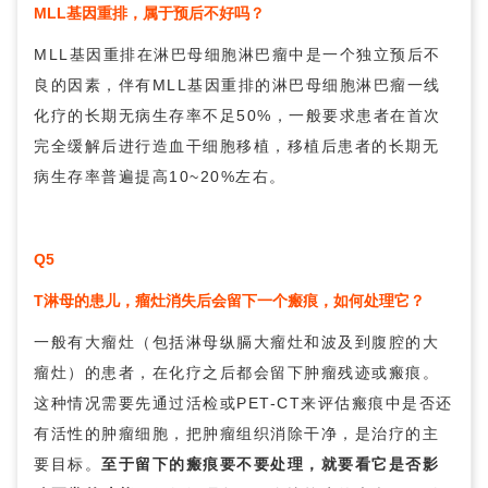
MLL基因重排，属于预后不好吗？
MLL基因重排在淋巴母细胞淋巴瘤中是一个独立预后不
良的因素，伴有MLL基因重排的淋巴母细胞淋巴瘤一线
化疗的长期无病生存率不足50%，一般要求患者在首次
完全缓解后进行造血干细胞移植，移植后患者的长期无
病生存率普遍提高10~20%左右。
Q5
T淋母的患儿，瘤灶消失后会留下一个瘢痕，如何处理它？
一般有大瘤灶（包括淋母纵膈大瘤灶和波及到腹腔的大
瘤灶）的患者，在化疗之后都会留下肿瘤残迹或瘢痕。
这种情况需要先通过活检或PET-CT来评估瘢痕中是否还
有活性的肿瘤细胞，把肿瘤组织消除干净，是治疗的主
要目标。
至于留下的瘢痕要不要处理，就要看它是否影