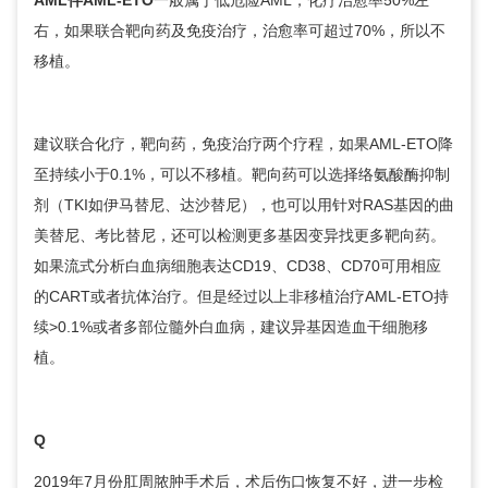
AML伴AML-ETO
一般属于低危险AML，化疗治愈率50%左
右，如果联合靶向药及免疫治疗，治愈率可超过70%，所以不
移植。
建议联合化疗，靶向药，免疫治疗两个疗程，如果AML-ETO降
至持续小于0.1%，可以不移植。靶向药可以选择络氨酸酶抑制
剂（TKI如伊马替尼、达沙替尼），也可以用针对RAS基因的曲
美替尼、考比替尼，还可以检测更多基因变异找更多靶向药。
如果流式分析白血病细胞表达CD19、CD38、CD70可用相应
的CART或者抗体治疗。但是经过以上非移植治疗AML-ETO持
续>0.1%或者多部位髓外白血病，建议异基因造血干细胞移
植。
Q
2019年7月份肛周脓肿手术后，术后伤口恢复不好，进一步检