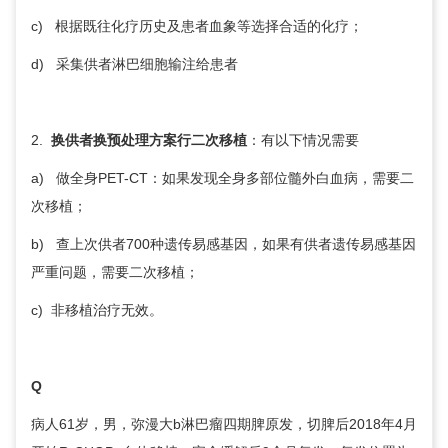
c) 根据既往化疗历史及患者血象等选择合适的化疗；
d) 采集供者淋巴细胞输注给患者
2.
换供者换预处理方案行二次移植
：有以下情况需要
a) 做全身PET-CT：如果发现全身多部位髓外白血病，需要二
次移植；
b) 查上次供者700种遗传易感基因，如果有供者遗传易感基因
严重问题，需要二次移植；
c)
非
移植治疗无效。
Q
病人61岁，男，弥漫大b淋巴瘤四期脾原发，切脾后2018年4月