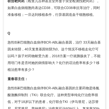
联合靶向药
（检查几百种甚至全外显子突变检测找靶向药），
如果白血病细胞尚表达CD38，可联合CD38单抗等治疗，同时
准备移植；一旦达到移植条件，行异基因造血干细胞移植。
Q
急性B淋巴细胞白血病伴BCR-ABL融合基因，治疗 33天融合基
因未转阴，40天复查基因转阴为0。这个情况不移植走化疗可
以吗？孩子对药物耐受力差，2018方案一疗就胰腺炎了，不能
用培门冬是否对她的病情影响大？化疗的话治愈率有多少？移
植治愈率有多少？
童春容
主任：
急性B淋巴细胞白血病伴BCR-ABL融合基因的主要药物是络氨
酸激酶抑制剂（TKI）联合化疗。这种类型单纯化疗治愈率很
低，对于18岁以下的患者，化疗联合TKI（伊马替尼，达莎替
尼，尼罗替尼，普纳替尼）治愈率可达60%以上，复发率30%