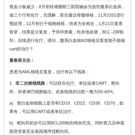
查血小板减少，8月初转湘雅附三医院确诊为急性髓系白血病，
做三个疗程化疗，无缓解，医生建议骨髓移植，11月23日进行
预处理，12月初行干细胞移植，供者为全相合，1月21日复查
骨穿，结果提示复发，予停环孢素，吃布地奈德，BCL -2抑制
剂，后续进行化疗。请问，髓系白血病M2移植后复发能不能做
cart的治疗？
童春容
主任：
患者为AML移植后复发，治疗有以下线路：
1.
非二次移植线路
：可以联合化疗、单抗或者CART、靶向
药、供者淋巴细胞输注。此条线路的治愈一般为30-40%。
a) 查白血病细胞上是否有CD19、CD22、CD38、CD70，如
果有，可以用CART或者单抗治疗。
b) 靶向药初步可以用BCL2抑制剂维奈托克。同时查几百种基
因突变甚至全基因测序找靶向药。