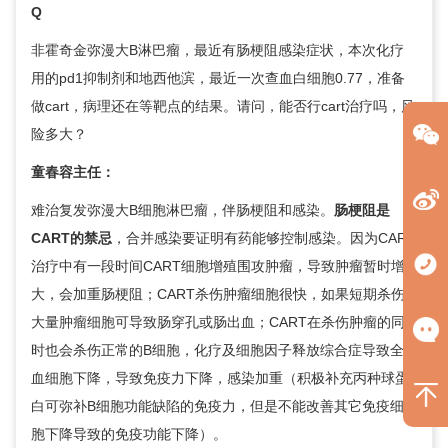
Q
非霍奇金弥漫大B淋巴瘤，最近有
肠梗阻
感染症状，本次化疗
用的pd1抑制剂和地西他滨，最近一次查血白细胞0.77，准备
做cart，病理还在等靶点的结果。请问，能否行cart治疗吗，风
险多大？
童春容
主任：
难治复发弥漫大B细胞淋巴瘤，伴
肠梗阻
和感染。
肠梗阻
是
CART的禁忌
，合并感染要证明有药能够控制感染。因为CART
治疗中有一段时间CART细胞增殖围攻肿瘤，导致肿瘤暂时增
大，会加重
肠梗阻
；CART杀伤肿瘤细胞很快，如果短期杀伤
大量肿瘤细胞可导致肠穿孔或肠出血；CART在杀伤肿瘤的同
时也会杀伤正常的B细胞，化疗及细胞因子释放综合症导致全
血细胞下降，导致免疫力下降，感染加重（积极补充丙种球蛋
白可弥补B细胞功能缺陷的免疫力，但是不能改善其它免疫细
胞下降导致的免疫功能下降）。