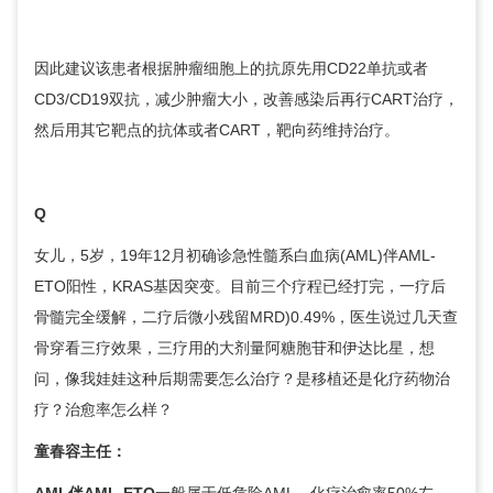
因此建议该患者根据肿瘤细胞上的抗原先用CD22单抗或者
CD3/CD19双抗，减少肿瘤大小，改善感染后再行CART治疗，
然后用其它靶点的抗体或者CART，靶向药维持治疗。
Q
女儿，5岁，19年12月初确诊急性髓系白血病(AML)伴AML-
ETO阳性，KRAS基因突变。目前三个疗程已经打完，一疗后
骨髓完全缓解，二疗后微小残留MRD)0.49%，医生说过几天查
骨穿看三疗效果，三疗用的大剂量阿糖胞苷和伊达比星，想
问，像我娃娃这种后期需要怎么治疗？是移植还是化疗药物治
疗？治愈率怎么样？
童春容
主任：