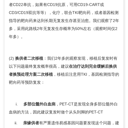
者CD22单抗，如果有CD19抗原，可用CD19-CART或
CD3/CD19双抗等等），化疗，联合TKI靶向药，或者基因检测
指导的靶向药来达到长期无复发生存甚至治愈。我们观察了2年
多，采用此路线2年无复发生存概率为50%左右（观察时间仅2
年多）。
(2)
换供者二次移植
：我们2年多的观察发现，移植后复发时有
以下问题最终复发概率很高，建议
在治疗达到完全缓解后换供
者换预处理方案二次移植
，移植后注意用TKI，基因检测指导的
靶向药等预防复发：
i.
多部位髓外白血病
，PET-CT是发现全身多部位髓外白
血病的方法，因此建议复发时做个从头到脚的PET-CT
ii.
亲缘供者
有严重遗传易感基因问题要发现这个问题，建