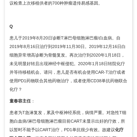
议检查上次移植供者的700种肿瘤遗传易感基因。
Q
患儿于2019年8月20日诊断T淋巴母细胞淋巴瘤/白血病。自
2019年8月16日治疗到2019年11月30日。2019年12月16日白
细胞异常增高诊断为骨髓复发。再次治疗到2020年1月18日，
未见明显好转且出现神经中枢侵犯。2020年1月18日转院化疗
并等待移植机会。请问，患儿是否有机会使用CAR-T治疗或者
使用PD1药物联合其他药物治疗，或者使用CD38单抗药物联合
化疗？
童春容
主任
：
患者为T急淋复发，累及中枢神经系统，病情严重。对急性T细
胞白血病/淋巴母细胞淋巴瘤目前CART未显示出好的疗效，所
以暂时不能予以CART治疗，PD1单抗很少有效。故建议
化疗