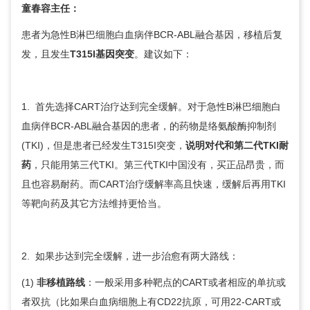
童春容
主任：
患者为急性B淋巴细胞白血病伴BCR-ABL融合基因，移植后复
发，且发生
T315I基因突变
。建议如下：
1. 首先选择CART治疗达到完全缓解。对于急性B淋巴细胞白
血病伴BCR-ABL融合基因的患者，的药物是络氨酸酶抑制剂
(TKI)，但是患者已经发生T315I突变，
说明对代和第二代TKI耐
药
，只能用第三代TKI。第三代TKI中国没有，买正品昂贵，而
且也容易耐药。而CART治疗缓解率高且快速，缓解后再用TKI
等靶向药及其它方法维持更恰当。
2. 如果步达到完全缓解，进一步治愈有两大路线：
(1)
非移植路线
：一般采用多种靶点的CART或者相应的单抗或
者双抗（比如果白血病细胞上有CD22抗原，可用22-CART或