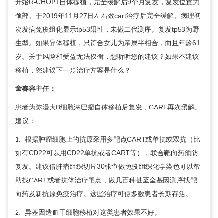
开始R-CHOP+自体移植，完全缓解后9个月复发，复发位置为
颈部。于2019年11月27日左右做cart治疗后完全缓解。病理初
次发病免疫组化显示tp53阳性，未做二代测序。复发tp53为野
生型。如果异体移植，只符合女儿为亲属半相合，而且年龄61
岁。关于风险和受益无法权衡，想听听您的建议？如果不建议
移植，您建议下一步治疗方案是什么？
童春容
主任：
患者为弥漫大B细胞淋巴瘤自体移植后复发，CART再次缓解。
建议：
1. 根据肿瘤细胞上的抗原采用多靶点CART或单抗或双抗（比
如有CD22可以用CD22单抗或者CART等），联合靶向药预防
复发。建议借肿瘤组织切片30张查做免疫组织化学染色可以帮
助找CART或者抗体治疗靶点，做几百种甚至全基因测序找靶
向药及新抗原免疫治疗。这些治疗可使多数患者长期存活。
2. 异基因造血干细胞移植对这类患者效果不好。