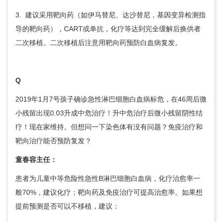
3. 建议采用靶向药（如伊马替尼、达沙替尼，基因变异检测指
导的靶向药），CART或单抗，化疗等达到完全缓解后换供者
二次移植。二次移植后注意用靶向药预防白血病复发。
Q
2019年1月7号孩子确诊急性淋巴细胞白血病标危，在46周后微
小残留出现0.03升成中危治疗！升中危治疗后微小残留阴性结
疗！现在家维持。但想问一下染色体有没有问题？免疫治疗和
靶向治疗能否预防复发？
童春容
主任：
患者为儿童中等危险性急性B淋巴细胞白血病，化疗治愈率一
般70%，建议化疗；靶向药及免疫治疗可提高治愈率。如果想
提前预测是否可以不移植，建议：