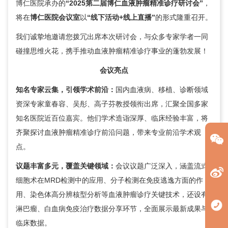
博仁医院承办的
“2025第二届博仁血液肿瘤精准诊疗研讨会”
，
将在
博仁医院会议室
以
“线下活动+线上直播”
的形式隆重召开。
我们诚挚地邀请您拨冗出席本次研讨会，与众多专家学者一同
碰撞思维火花，携手推动血液肿瘤精准诊疗事业的蓬勃发展！
会议亮点
知名专家云集，引领学术前沿：
国内血液病、移植、诊断领域
资深专家
童春容
、
吴彤
、
高子芬
教授领衔出席，汇聚全国多家
知名医院近百位嘉宾。他们学术造诣深厚、临床经验丰富，将
齐聚探讨血液肿瘤精准诊疗前沿问题，带来专业前沿学术观
点。
议题丰富多元，覆盖关键领域：
会议议题广泛深入，涵盖流式
细胞术在MRD检测中的应用、分子检测在免疫逃逸方面的作
用、染色体高分辨核型分析等血液肿瘤诊疗关键技术，还设有
淋巴瘤、白血病免疫治疗数据分享环节，全面展示最新成果与
临床数据。