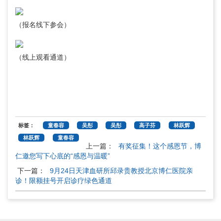
（报名线下参会）
（线上观看通道）
标签：
童春容
吴彤
吴彤
高子芬
林跃辉
林跃辉
童春容
上一篇：
有奖征集！这个感恩节，博
仁邀您写下心底的“感恩与温暖”
下一篇：
9月24日天津血研所邱录贵教授北京博仁医院亲
诊！限额挂号开启诊疗绿色通道