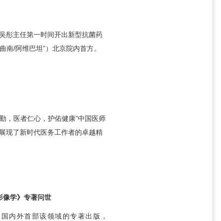
吴彤
主任第一时间开出新型抗菌药
曲南/阿维巴坦”）北京院内首方。
于勤，医者仁心，护佑健康”中国医师
展现了新时代医务工作者的卓越精
影像学》专著问世
是国内外首部该领域的专著出版，