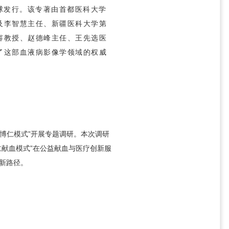
向全球发行。该专著由首都医科大学
及
李智慧
主任、新疆医科大学第
容
教授、
赵德峰
主任、王先选医
了这部血液病影像学领域的权威
“博仁模式”开展专题调研。本次调研
仁献血模式”在公益献血与医疗创新服
新路径。