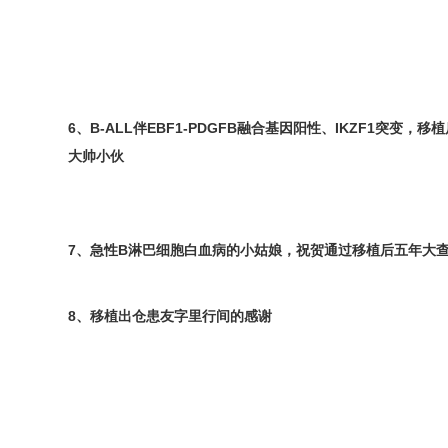
6、B-ALL伴EBF1-PDGFB融合基因阳性、IKZF1突变
大帅小伙
7、急性B淋巴细胞白血病的小姑娘，祝贺通过移植后五年大
8、移植出仓患友字里行间的感谢