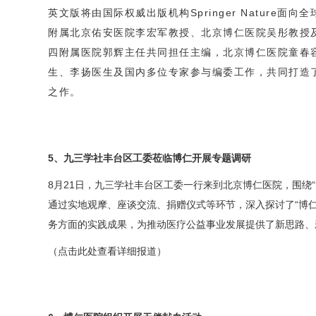
英文版将由国际权威出版机构Springer Nature面
附属北京佑安医院李宏军教授、北京博仁医院
吴彤
教授
四附属医院郭辉主任共同担任主编，北京博仁医院
童春
生、李扬医生及国内多位专家参与编委工作，共同打造
之作。
5、九三学社丰台区工委莅临博仁开展专题调研
8月21日，九三学社丰台区工委一行来到北京博仁医院，围绕
通过实地观摩、座谈交流、捐赠仪式等环节，深入探讨了“博
务方面的实践成果，为推动医疗公益事业发展提供了新思路、
（点击此处查看详细报道）