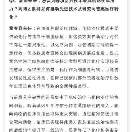
Q3、
展望未来，您认为哪项新兴技术最具临床变革潜
力？高博团队将如何推动先进技术从研究向普惠医疗转
化？
童春容
主任：
在血液肿瘤治疗领域，传统治疗模式主要
依赖化疗与造血干细胞移植，但这类方案在新治疗时代
下存在一定局限性。以化疗为例，尽管初期可能取得一
定疗效，但多数患者最终会出现疾病进展或复发，仅儿
童急性淋巴细胞白血病等特定类型可通过化疗实现较高
治愈率。值得关注的是，化疗作为细胞毒药物，可能诱
发继发性恶性肿瘤，临床已观察到部分患者在治疗后数
年出现染色体异常导致的全新肿瘤类型。
当前最具突破性的进展集中于免疫治疗与靶向治疗的协
同创新。随着基因组学与信号转导通路研究的深入，靶
向药物的临床应用已取得重大突破。通过精准筛选并组
合靶向药物，临床已实现将此类方案从复发难治性疾病
的后线治疗提升至一线治疗，显著降低了化疗相关毒副