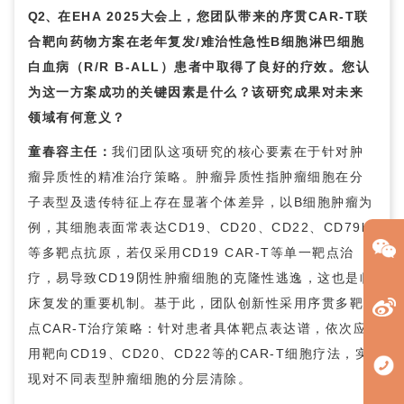
Q2、
在EHA 2025大会上，您团队带来的序贯CAR-T联
合靶向药物方案在老年复发/难治性急性B细胞淋巴细胞
白血病（R/R B-ALL）患者中取得了良好的疗效。您认
为这一方案成功的关键因素是什么？该研究成果对未来
领域有何意义？
童春容
主任：
我们团队这项研究的核心要素在于针对肿
瘤异质性的精准治疗策略。肿瘤异质性指肿瘤细胞在分
子表型及遗传特征上存在显著个体差异，以B细胞肿瘤为
例，其细胞表面常表达CD19、CD20、CD22、CD79b
等多靶点抗原，若仅采用CD19 CAR-T等单一靶点治
疗，易导致CD19阴性肿瘤细胞的克隆性逃逸，这也是临
床复发的重要机制。基于此，团队创新性采用序贯多靶
点CAR-T治疗策略：针对患者具体靶点表达谱，依次应
用靶向CD19、CD20、CD22等的CAR-T细胞疗法，实
现对不同表型肿瘤细胞的分层清除。