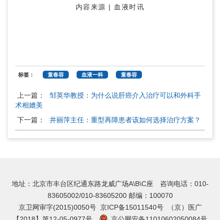
内容来源 | 血液时讯
标签：
童春容
血液一科
童春容
上一篇：
邹英华教授：为什么说肝癌介入治疗可以和外科手
术相媲美
下一篇：
井丽萍主任：重型再障患者该如何选择治疗方案？
地址：北京市丰台区纪通东路龙威广场A\B\C座 咨询电话：010-
83605002/010-83605200 邮编：100070
京卫网审字(2015)0050号
京ICP备15011540号
（京）医广
【2018】第12-05-0977号
京公网安备11010602050084号