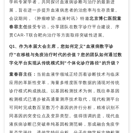
学科专家学者，共同探讨血液病诊断与治疗的最新进
展，旨在进一步提升血液病患者的治愈率与生存质量。
会议期间，《肿瘤瞭望-血液时讯》特邀
北京博仁医院
童
春容
主任
接受专访，分享团队在数字诊疗平台建设、序
贯CAR-T联合靶向治疗等方面取得突破性进展。
Q1、
作为本届大会主席，您如何定义"血液病数字诊
疗"在移植与免疫治疗时代的价值？您的团队如何通过数
字化平台实现从传统模式到"个体化诊疗路径"的升级？
童春容
主任：
当前血液学领域正经历着诊断技术与临床
应用的革新性变革，海量多维度医学数据的涌现对传统
诊疗模式构成挑战。以基因检测技术为例，既往单基因
检测模式已逐步被高通量测序技术取代，现代检测平台
可同时完成数百至数万个基因的并行分析，精准识别不
同基因的突变位点及变异类型。值得强调的是，现代血
液疾病诊断已突破单纯基因检测范畴，形成融合免疫学
形态学评估、遗传学特征分析、分子生物学标志物检测