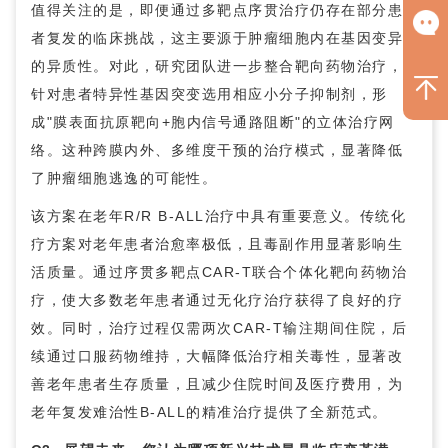
值得关注的是，即便通过多靶点序贯治疗仍存在部分患
者复发的临床挑战，这主要源于肿瘤细胞内在基因变异
的异质性。对此，研究团队进一步整合靶向药物治疗，
针对患者特异性基因突变选用相应小分子抑制剂，形
成"膜表面抗原靶向+胞内信号通路阻断"的立体治疗网
络。这种跨膜内外、多维度干预的治疗模式，显著降低
了肿瘤细胞逃逸的可能性。
该方案在老年R/R B-ALL治疗中具有重要意义。传统化
疗方案对老年患者治愈率极低，且毒副作用显著影响生
活质量。通过序贯多靶点CAR-T联合个体化靶向药物治
疗，使大多数老年患者通过无化疗治疗获得了良好的疗
效。同时，治疗过程仅需两次CAR-T输注期间住院，后
续通过口服药物维持，大幅降低治疗相关毒性，显著改
善老年患者生存质量，且减少住院时间及医疗费用，为
老年复发难治性B-ALL的精准治疗提供了全新范式。